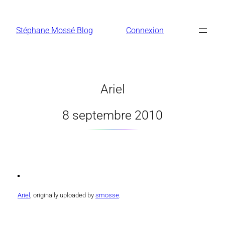
Aller
au
Stéphane Mossé Blog
Connexion
contenu
Ariel
8 septembre 2010
Ariel
, originally uploaded by
smosse
.