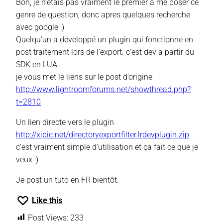
Bon, je n’étais pas vraiment le premier a me poser ce
genre de question, donc apres quelques recherche
avec google :)
Quelqu’un a développé un plugin qui fonctionne en
post traitement lors de l’export. c’est dev a partir du
SDK en LUA.
je vous met le liens sur le post d’origine
http://www.lightroomforums.net/showthread.php?
t=2810
Un lien directe vers le plugin
http://xipic.net/directoryexportfilter.lrdevplugin.zip
c’est vraiment simple d’utilisation et ça fait ce que je
veux :)
Je post un tuto en FR bientôt.
Like this
Post Views:
233