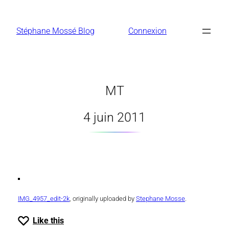
Aller
au
Stéphane Mossé Blog
Connexion
contenu
MT
4 juin 2011
IMG_4957_edit-2k
, originally uploaded by
Stephane Mosse
.
Like this