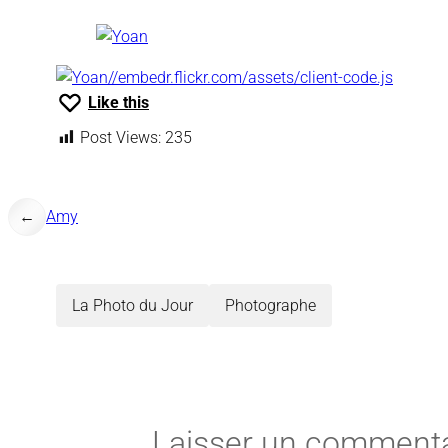
//embedr.flickr.com/assets/client-code.js
Like this
Post Views:
235
←
Amy
La Photo du Jour
Photographe
Laisser un commenta