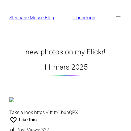
Aller
au
Stéphane Mossé Blog
Connexion
contenu
new photos on my Flickr!
11 mars 2025
Take a look https://ift.tt/1buhQPX
Like this
Post Views:
337