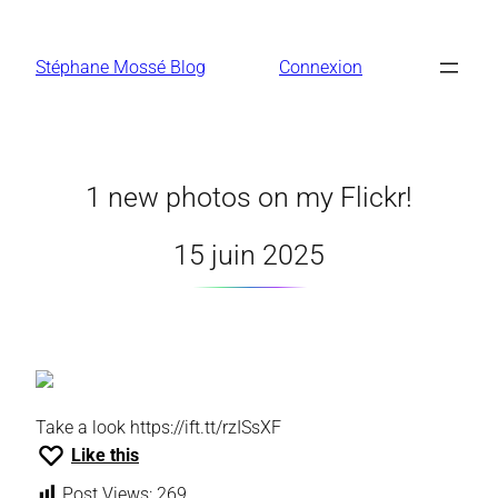
Aller
au
Stéphane Mossé Blog
Connexion
contenu
1 new photos on my Flickr!
15 juin 2025
Take a look https://ift.tt/rzISsXF
Like this
Post Views:
269