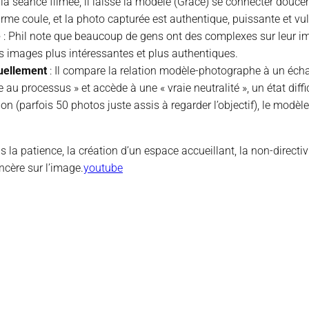
 la séance filmée, il laisse la modèle (Grace) se connecter douc
arme coule, et la photo capturée est authentique, puissante et vu
e
: Phil note que beaucoup de gens ont des complexes sur leur ima
es images plus intéressantes et plus authentiques.
tuellement
: Il compare la relation modèle-photographe à un écha
au processus » et accède à une « vraie neutralité », un état diffic
tion (parfois 50 photos juste assis à regarder l’objectif), le modèle
s la patience, la création d’un espace accueillant, la non-directiv
ncère sur l’image.
youtube