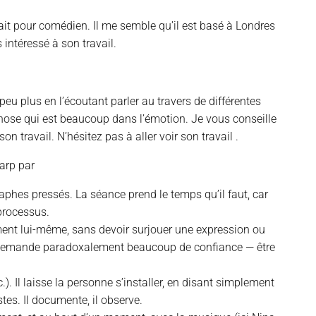
ait pour comédien. Il me semble qu’il est basé à Londres
 intéressé à son travail.
u plus en l’écoutant parler au travers de différentes
chose qui est beaucoup dans l’émotion. Je vous conseille
on travail. N’hésitez pas à aller voir son travail .
harp par
aphes pressés. La séance prend le temps qu’il faut, car
 processus.
lement lui-même, sans devoir surjouer une expression ou
 qui demande paradoxalement beaucoup de confiance — être
.). Il laisse la personne s’installer, en disant simplement
istes. Il documente, il observe.