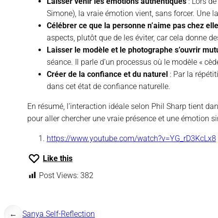
Laisser venir les émotions authentiques
: Lors de
Simone), la vraie émotion vient, sans forcer. Une l
Célébrer ce que la personne n’aime pas chez ell
aspects, plutôt que de les éviter, car cela donne d
Laisser le modèle et le photographe s’ouvrir mu
séance. Il parle d’un processus où le modèle « cède 
Créer de la confiance et du naturel
: Par la répéti
dans cet état de confiance naturelle.
En résumé, l’interaction idéale selon Phil Sharp tient dan
pour aller chercher une vraie présence et une émotion si
https://www.youtube.com/watch?v=YG_rD3KcLx8
Like this
Post Views:
382
←
Sanya Self-Reflection