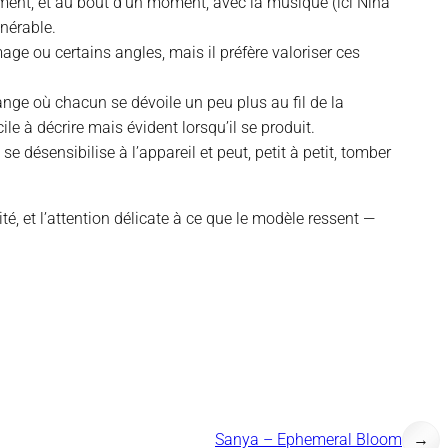
ement, et au bout d’un moment, avec la musique (ici Nina
lnérable.
ge ou certains angles, mais il préfère valoriser ces
nge où chacun se dévoile un peu plus au fil de la
ile à décrire mais évident lorsqu’il se produit.
 se désensibilise à l’appareil et peut, petit à petit, tomber
ité, et l’attention délicate à ce que le modèle ressent —
Sanya – Ephemeral Bloom
→