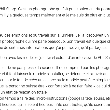
hil Sharp. C’est un photographe qui fait principalement du portr
ram il y a quelques temps maintenant et je me suis de plus en plus
s émotions et du travail sur la lumiere. Je l’ai découvert un pe
un photographe qui me parle beaucoup. Son travail est quelque 
mé de certaines informations que j’ai pu trouver, qu’il partage sur s
ion avec les modèles (« sitter ») extrait d’un interview de Phil S
l est de ne pas presser la séance. Il ne comprend pas les photogr
t il faut laisser le modèle s’installer, se détendre et s’ouvrir au
ccent sur le fait de créer un espace où le modèle peut être simp
 que la personne puisse être « confortable à ne rien faire », ce
un état de relaxation totale.
n temps à faire des micro-instructions (bouge la tête, souris, etc
heureux, qu’ils soient heureux ; s’ils sont tristes, qu’ils soient tr