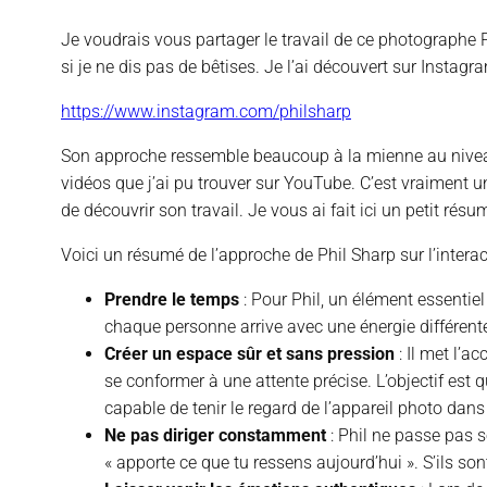
Je voudrais vous partager le travail de ce photographe P
si je ne dis pas de bêtises. Je l’ai découvert sur Instag
https://www.instagram.com/philsharp
Son approche ressemble beaucoup à la mienne au niveau de
vidéos que j’ai pu trouver sur YouTube. C’est vraiment 
de découvrir son travail. Je vous ai fait ici un petit résu
Voici un résumé de l’approche de Phil Sharp sur l’interact
Prendre le temps
: Pour Phil, un élément essentie
chaque personne arrive avec une énergie différente e
Créer un espace sûr et sans pression
: Il met l’a
se conformer à une attente précise. L’objectif est
capable de tenir le regard de l’appareil photo dans 
Ne pas diriger constamment
: Phil ne passe pas so
« apporte ce que tu ressens aujourd’hui ». S’ils sont 