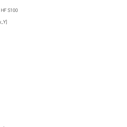
A HF S100
w_Y]